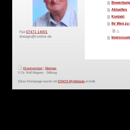
Bewerbun
Aktuelles
Kontakt
Ihr Weg zu
--
Fax
07471-14001
drwagn@t-online.de
Impressu
Druckversion
|
Sitemap
© Dr. Rolf Wagner - Stiftung
Diese Homepage wurde mit
IONOS MyWebsite
erstellt.