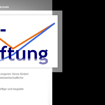
ressum
m engeren Sinne fördert
ebswirtschaftliche
rftige und begabte