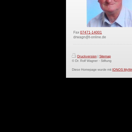
Fax
07471-14001
drwagn@t-online.de
Druckversion
|
Sitemap
© Dr. Rolf Wagner - Stiftung
Diese Homepage wurde mit
IONOS MyWe